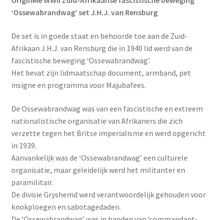
Originele WWII Zuid-Afrikaanse fascistische beweging
‘Ossewabrandwag’ set J.H.J. van Rensburg
De set is in goede staat en behoorde toe aan de Zuid-
Afrikaan J.H.J. van Rensburg die in 1940 lid werd van de
fascistische beweging ‘Ossewabrandwag’.
Het bevat zijn lidmaatschap document, armband, pet
insigne en programma voor Majubafees.
De Ossewabrandwag was van een fascistische en extreem
nationalistische organisatie van Afrikaners die zich
verzette tegen het Britse imperialisme en werd opgericht
in 1939.
Aanvankelijk was de ‘Ossewabrandwag’ een culturele
organisatie, maar geleidelijk werd het militanter en
paramilitair.
De divisie Gryshemd werd verantwoordelijk gehouden voor
knokploegen en sabotagedaden.
De ‘Ossewabrandwag’ was in handen van ‘commandant-