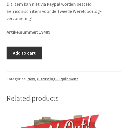
Dit item kan niet via
Paypal
worden besteld.
Een iconisch item voor de Tweede Wereldoorlog-
verzameling!
Artikelnummer: 19489
Original
Add to cart
WWII
Italian
MP
Beretta
Categories:
New
,
Uitrusting - Equipment
38/44
EU-
Related products
Deko
quantity