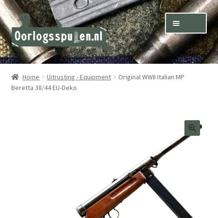
Skip
Skip
Menu
to
to
navigation
content
Winkel – Shop
Home
Uitrusting - Equipment
Original WWII Italian MP
Beretta 38/44 EU-Deko
Over ons – About us
Inkoop – Purchase
Contact
Terms & Conditions – Shipping & Delivery