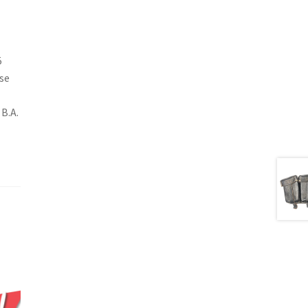
5
tse
B.A.