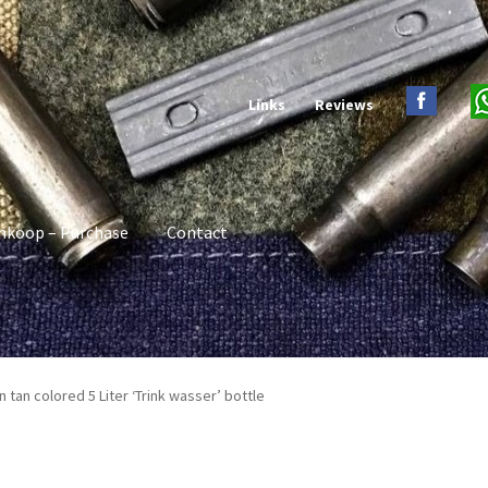
Links
Reviews
nkoop – Purchase
Contact
 tan colored 5 Liter ‘Trink wasser’ bottle