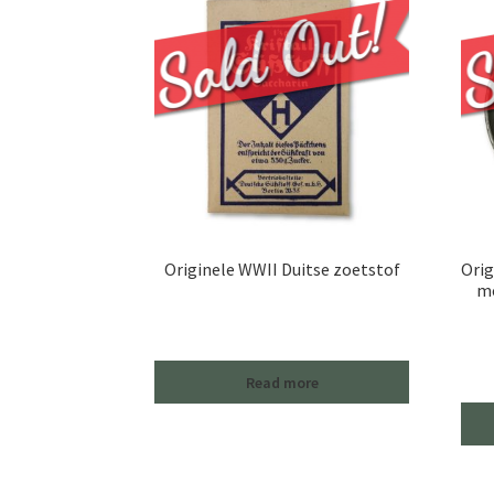
Originele WWII Duitse zoetstof
Orig
me
Read more