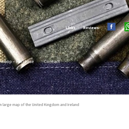
Links
Reviews
nkoop – Purchase
Contact
n large map of the United Kingdom and Ireland