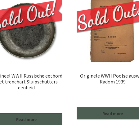
ineel WWII Russische eetbord
Originele WWII Poolse ausw
t trenchart Sluipschutters
Radom 1939
eenheid
Read more
Read more