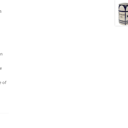
s
en
ke
e of