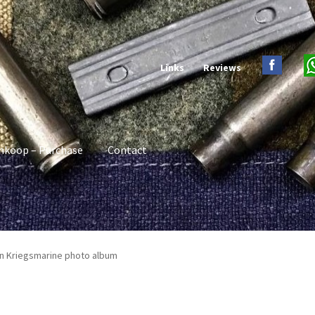
Links
Reviews
nkoop – Purchase
Contact
an Kriegsmarine photo album