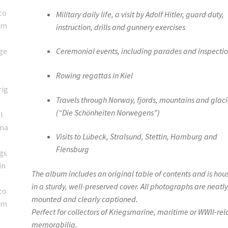
Military daily life, a visit by Adolf Hitler, guard duty,
instruction, drills and gunnery exercises
Ceremonial events, including parades and inspecti
Rowing regattas in Kiel
Travels through Norway, fjords, mountains and glaci
(“Die Schönheiten Norwegens”)
Visits to Lübeck, Stralsund, Stettin, Hamburg and
Flensburg
The album includes an original table of contents and is hou
in a sturdy, well-preserved cover. All photographs are neatl
mounted and clearly captioned.
Perfect for collectors of Kriegsmarine, maritime or WWII-re
memorabilia.