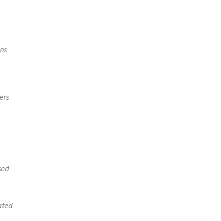
ons
ers
sed
y
lated