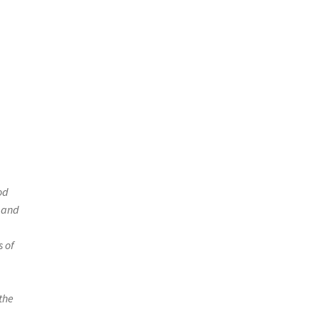
od
 and
 of
 the