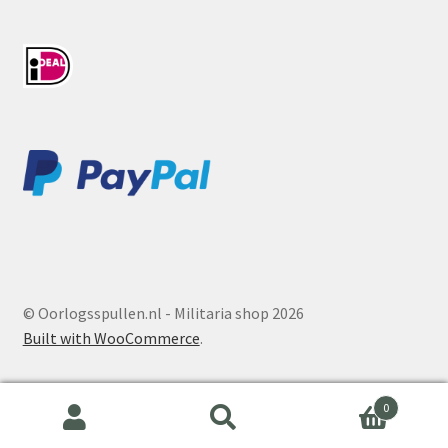
© Oorlogsspullen.nl - Militaria shop 2026
Built with WooCommerce
.
0
Search
Search