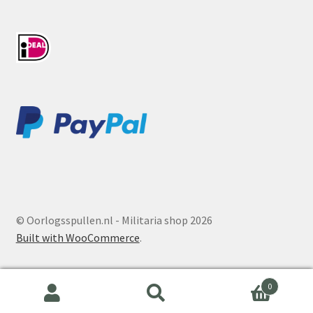
© Oorlogsspullen.nl - Militaria shop 2026
Built with WooCommerce
.
0
Search
Search