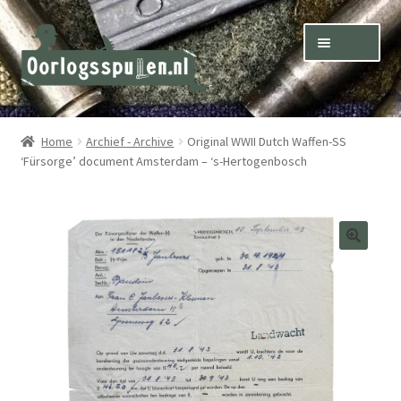
Skip
Skip
Menu
to
to
navigation
content
Winkel – Shop
Home
Archief - Archive
Original WWII Dutch Waffen-SS
‘Fürsorge’ document Amsterdam – ‘s-Hertogenbosch
Over ons – About us
Inkoop – Purchase
Contact
Terms & Conditions – Shipping & Delivery