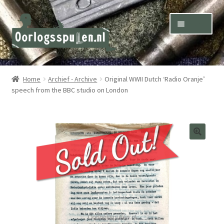
Skip
Skip
Menu
to
to
navigation
content
Winkel – Shop
Home
Archief - Archive
Original WWII Dutch ‘Radio Oranje’
speech from the BBC studio on London
Over ons – About us
Inkoop – Purchase
Contact
Terms & Conditions – Shipping & Delivery