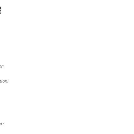
B
on
tion!
or