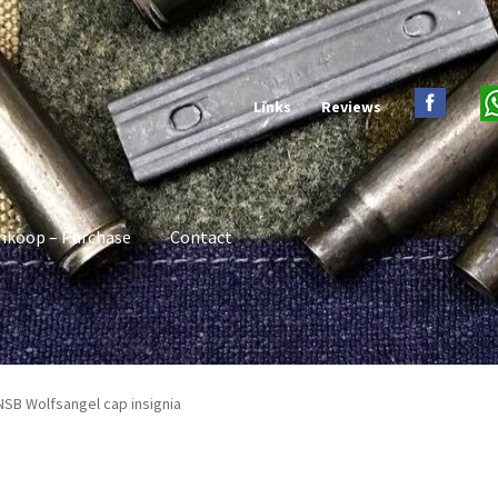
Links
Reviews
nkoop – Purchase
Contact
NSB Wolfsangel cap insignia