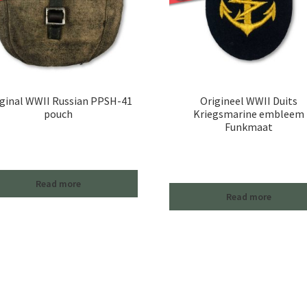
ginal WWII Russian PPSH-41
Origineel WWII Duits
pouch
Kriegsmarine embleem
Funkmaat
Read more
Read more