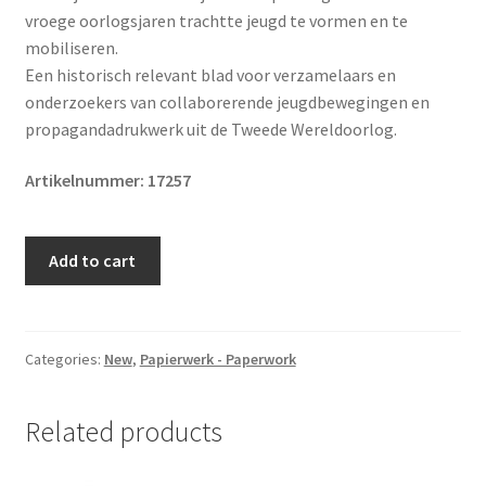
vroege oorlogsjaren trachtte jeugd te vormen en te
mobiliseren.
Een historisch relevant blad voor verzamelaars en
onderzoekers van collaborerende jeugdbewegingen en
propagandadrukwerk uit de Tweede Wereldoorlog.
Artikelnummer: 17257
Original
Add to cart
WWII
Dutch
Nationale
Jeugdstorm
Categories:
New
,
Papierwerk - Paperwork
'De
Stormmeeuw'
Related products
magazine
quantity