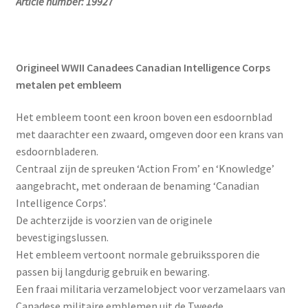
Article number: 19927
Origineel WWII Canadees Canadian Intelligence Corps
metalen pet embleem
Het embleem toont een kroon boven een esdoornblad
met daarachter een zwaard, omgeven door een krans van
esdoornbladeren.
Centraal zijn de spreuken ‘Action From’ en ‘Knowledge’
aangebracht, met onderaan de benaming ‘Canadian
Intelligence Corps’.
De achterzijde is voorzien van de originele
bevestigingslussen.
Het embleem vertoont normale gebruikssporen die
passen bij langdurig gebruik en bewaring.
Een fraai militaria verzamelobject voor verzamelaars van
Canadese militaire emblemen uit de Tweede