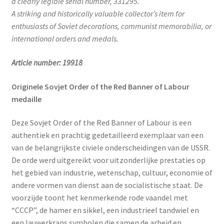
a clearly legible serial number, 331295.
A striking and historically valuable collector’s item for
enthusiasts of Soviet decorations, communist memorabilia, or
international orders and medals.
Article number: 19918
Originele Sovjet Order of the Red Banner of Labour
medaille
Deze Sovjet Order of the Red Banner of Labour is een
authentiek en prachtig gedetailleerd exemplaar van een
van de belangrijkste civiele onderscheidingen van de USSR.
De orde werd uitgereikt voor uitzonderlijke prestaties op
het gebied van industrie, wetenschap, cultuur, economie of
andere vormen van dienst aan de socialistische staat. De
voorzijde toont het kenmerkende rode vaandel met
“CCCP”, de hamer en sikkel, een industrieel tandwiel en
een lauwerkrans symbolen die samen de arbeid en