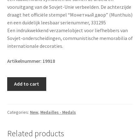
vooruitgang van de Sovjet-Unie verbeelden. De achterzijde
draagt het officiële stempel “Монетный двор” (Munthuis)
en een duidelijk leesbaar serienummer, 331295
Een indrukwekkend verzamelobject voor liefhebbers van
Sovjet-onderscheidingen, communistische memorabilia of
internationale decoraties.
Artikelnummer: 19918
Original
Add to cart
Soviet
Order
of
the
Categories:
New
,
Medailles - Medals
Red
Banner
Related products
of