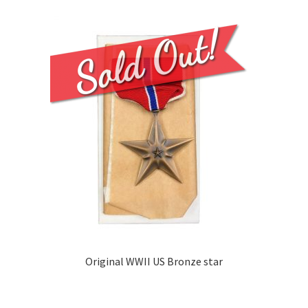
Labour
medal
quantity
Original WWII US Bronze star