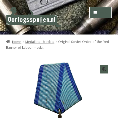
Skip
Skip
Menu
to
to
navigation
content
Winkel – Shop
Home
Medailles - Medals
Original Soviet Order of the Red
Banner of Labour medal
Over ons – About us
Inkoop – Purchase
Contact
Terms & Conditions – Shipping & Delivery