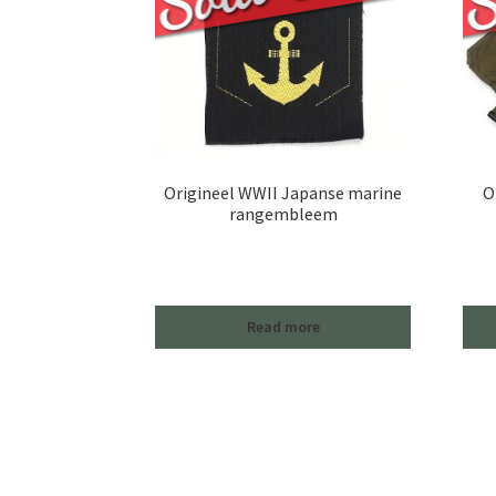
Origineel WWII Japanse marine
O
rangembleem
Read more