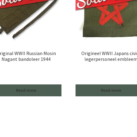
riginal WWII Russian Mosin
Origineel WWII Japans civi
Nagant bandoleer 1944
legerpersoneel emblee
Read more
Read more