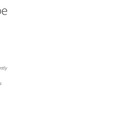
pe
ntly
s