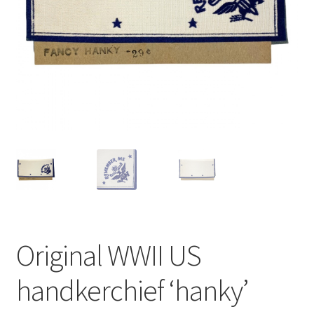
Original WWII US
handkerchief ‘hanky’