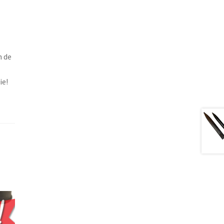
n de
ie!