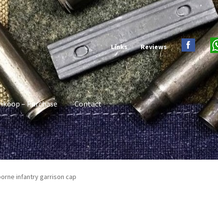
Links
Reviews
nkoop – Purchase
Contact
borne infantry garrison cap