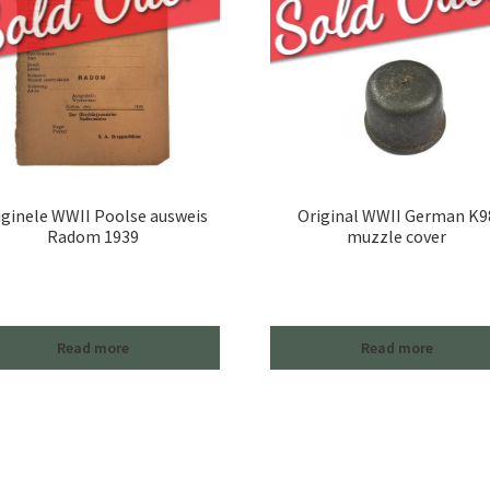
iginele WWII Poolse ausweis
Original WWII German K9
Radom 1939
muzzle cover
Read more
Read more