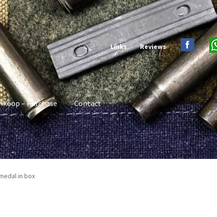
Links
Reviews
nkoop – Purchase
Contact
 medal in box