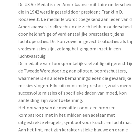
De US Air Medal is een Amerikaanse militaire onderschei
die in 1942 werd ingesteld door president Franklin D.
Roosevelt. De medaille wordt toegekend aan leden van d
Amerikaanse strijdkrachten die zich hebben onderschei
door heldhaftige of verdienstelijke prestaties tijdens
luchtoperaties. Dit kon zowel in gevechtssituaties als bi
vredesmissies zijn, zolang het ging om inzet in een
luchtvaartuig.
De medaille werd oorspronkelijk veelvuldig uitgereikt ti
de Tweede Wereldoorlog aan piloten, boordschutters,
waarnemers en andere bemanningsleden die gevaarlijke
missies vlogen. Elke uitmuntende prestatie, zoals meer
succesvolle missies of specifieke daden van moed, kon
aanleiding zijn voor toekenning.
Het ontwerp van de medaille toont een bronzen
kompasroos met in het midden een adelaar met
uitgestrekte vleugels, symbool voor kracht en luchtmac
Aan het lint, met zijn karakteristieke blauwe en oranje