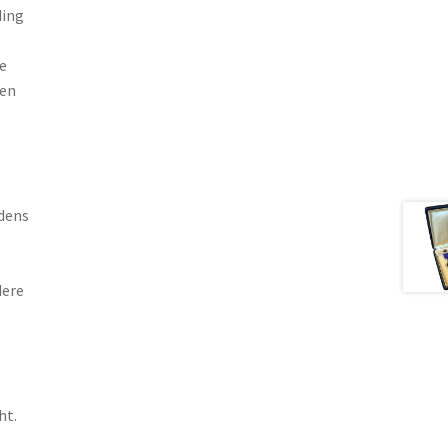
ding
e
den
j
jdens
dere
ht.