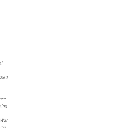
al
ished
ance
ping
 War
 who