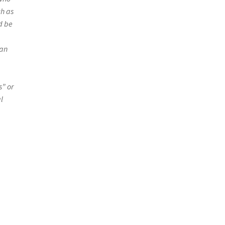
ch as
ld be
 an
s” or
l