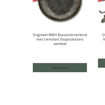
Origineel WWII Russische eetbord
O
met trenchart Sluipschutters
N
eenheid
Read more