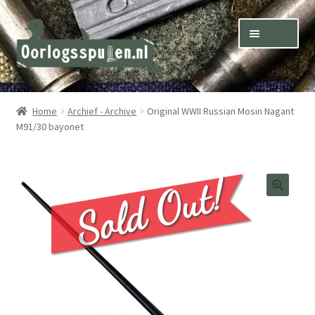
Skip
Skip
Menu
to
to
navigation
content
Winkel – Shop
Home
Archief - Archive
Original WWII Russian Mosin Nagant
M91/30 bayonet
Over ons – About us
Inkoop – Purchase
Contact
Terms & Conditions – Shipping & Delivery