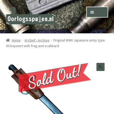
Skip
Skip
Menu
to
to
navigation
content
Winkel – Shop
Home
Archief - Archive
Original WWII Japanese army type
30 bayonet with frog and scabbard
Over ons – About us
Inkoop – Purchase
Contact
Terms & Conditions – Shipping & Delivery