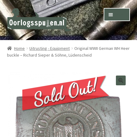
Skip
Skip
Menu
to
to
navigation
content
Winkel – Shop
Home
Uitrusting - Equipment
Original WWII German WH Heer
buckle – Richard Sieper & Söhne, Lüdenscheid
Over ons – About us
Inkoop – Purchase
Contact
Terms & Conditions – Shipping & Delivery