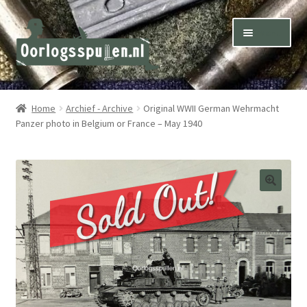
Skip
Skip
Menu
to
to
navigation
content
Winkel – Shop
Home
Archief - Archive
Original WWII German Wehrmacht
Panzer photo in Belgium or France – May 1940
Over ons – About us
Inkoop – Purchase
Contact
Terms & Conditions – Shipping & Delivery