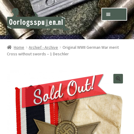
Skip
Skip
Menu
to
to
navigation
content
Winkel – Shop
Home
Archief - Archive
Original WWII German War merit
Cross without swords – 1 Deschler
Over ons – About us
Inkoop – Purchase
Contact
Terms & Conditions – Shipping & Delivery