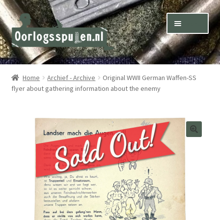
Skip
Skip
Menu
to
to
navigation
content
Winkel – Shop
Home
Archief - Archive
Original WWII German Waffen-SS
flyer about gathering information about the enemy
Over ons – About us
Inkoop – Purchase
Contact
Terms & Conditions – Shipping & Delivery