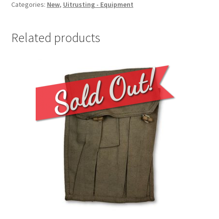
Reichsarbeitsdienst
Categories:
New
,
Uitrusting - Equipment
buckle
quantity
Related products