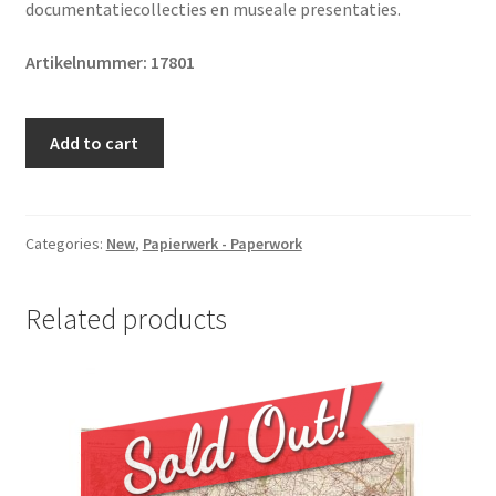
documentatiecollecties en museale presentaties.
Artikelnummer: 17801
Original
Add to cart
WWII
German
poster
'Capture
Categories:
New
,
Papierwerk - Paperwork
of
Paris'
Related products
quantity