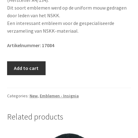
Dit soort emblemen werd op de uniform mouw gedragen
door leden van het NSKK.
Een interessant embleem voor de gespecialiseerde
verzameling van NSKK-materiaal.
Artikelnummer: 17084
Original
Add to cart
WWII
German
NSKK
brown
Categories:
New
,
Emblemen - Insignia
cloth
arm
Related products
eagle
insignia
quantity