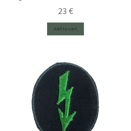
23
€
Add to cart