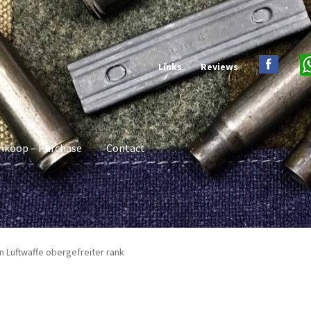
Links
Reviews
nkoop – Purchase
Contact
n Luftwaffe obergefreiter rank