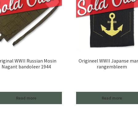
riginal WWII Russian Mosin
Origineel WWII Japanse mar
Nagant bandoleer 1944
rangembleem
Read more
Read more