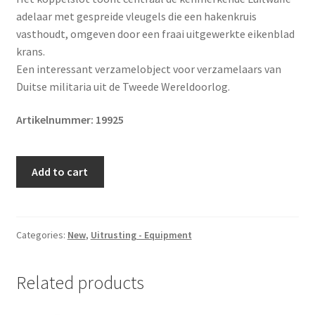
adelaar met gespreide vleugels die een hakenkruis
vasthoudt, omgeven door een fraai uitgewerkte eikenblad
krans.
Een interessant verzamelobject voor verzamelaars van
Duitse militaria uit de Tweede Wereldoorlog.
Artikelnummer: 19925
Original
Add to cart
WWII
German
Luftwaffe
buckle
Categories:
New
,
Uitrusting - Equipment
quantity
Related products