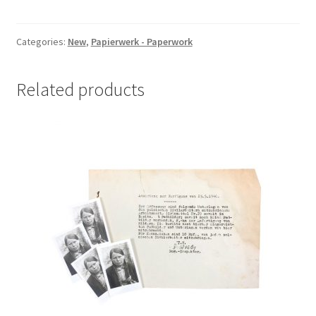
German
Hitlerjugend
sheet
Categories:
New
,
Papierwerk - Paperwork
music
quantity
Related products