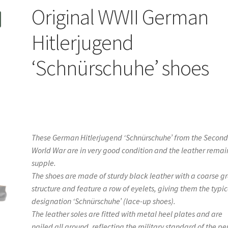
Original WWII German
Hitlerjugend
‘Schnürschuhe’ shoes
These German Hitlerjugend ‘Schnürschuhe’ from the Secon
World War are in very good condition and the leather remai
supple.
The shoes are made of sturdy black leather with a coarse g
structure and feature a row of eyelets, giving them the typic
designation ‘Schnürschuhe’ (lace-up shoes).
The leather soles are fitted with metal heel plates and are
nailed all around, reflecting the military standard of the pe