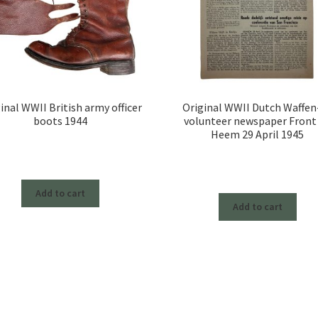
inal WWII British army officer
Original WWII Dutch Waffen
boots 1944
volunteer newspaper Front
Heem 29 April 1945
Add to cart
Add to cart