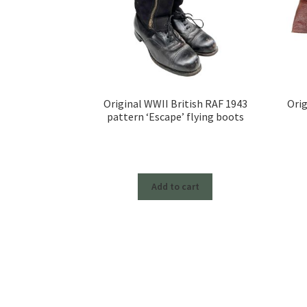
Original WWII British RAF 1943
Orig
pattern ‘Escape’ flying boots
Add to cart