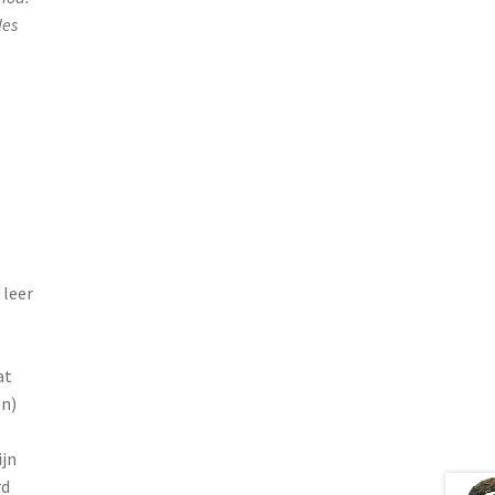
les
 leer
n
at
en)
ijn
rd