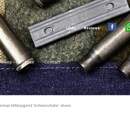
Links
Reviews
nkoop – Purchase
Contact
German Hitlerjugend ‘Schnürschuhe’ shoes