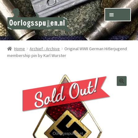
Skip
Skip
Menu
to
to
navigation
content
Winkel – Shop
Home
Archief - Archive
Original WWII German Hitlerjugend
membership pin by Karl Wurster
Over ons – About us
Inkoop – Purchase
Contact
Terms & Conditions – Shipping & Delivery