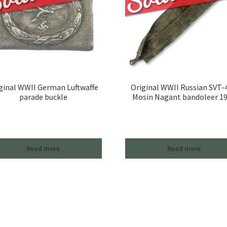
ginal WWII German Luftwaffe
Original WWII Russian SVT-4
parade buckle
Mosin Nagant bandoleer 1
Read more
Read more