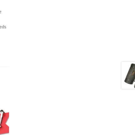
e
eeds