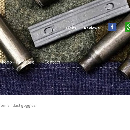
Links
Reviews
nkoop – Purchase
Contact
 German dust goggles