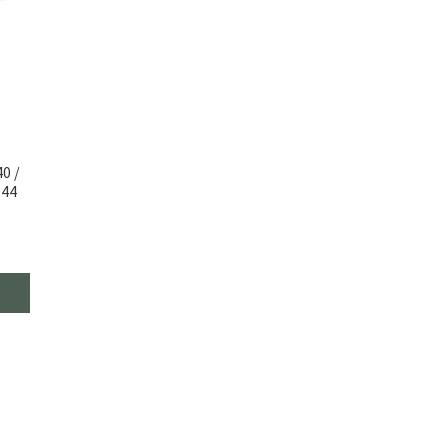
0 /
944