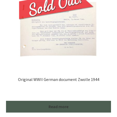
in
Dembiny
in
Poland
1943
quantity
Original WWII German document Zwolle 1944
Read more