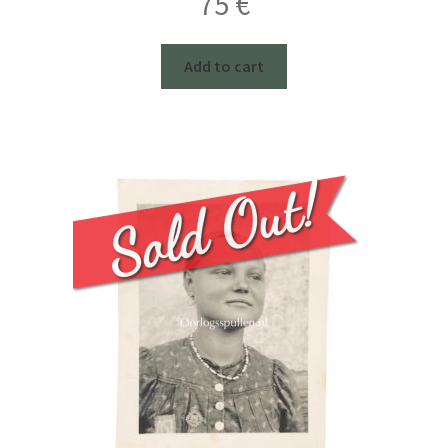
75
€
Add to cart