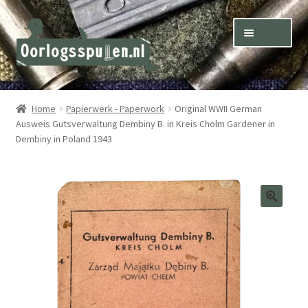
Skip
Skip
Menu
to
to
navigation
content
Winkel – Shop
Home
Papierwerk - Paperwork
Original WWII German
Ausweis Gutsverwaltung Dembiny B. in Kreis Cholm Gardener in
Over ons – About us
Dembiny in Poland 1943
Inkoop – Purchase
Contact
Terms & Conditions – Shipping & Delivery