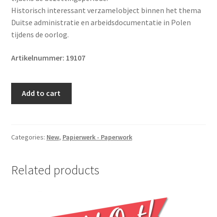
Historisch interessant verzamelobject binnen het thema
Duitse administratie en arbeidsdocumentatie in Polen
tijdens de oorlog.
Artikelnummer: 19107
Original
Add to cart
WWII
German
Ausweis
Gutsverwaltung
Categories:
New
,
Papierwerk - Paperwork
Dembiny
B.
Related products
in
Kreis
Cholm
Gardener