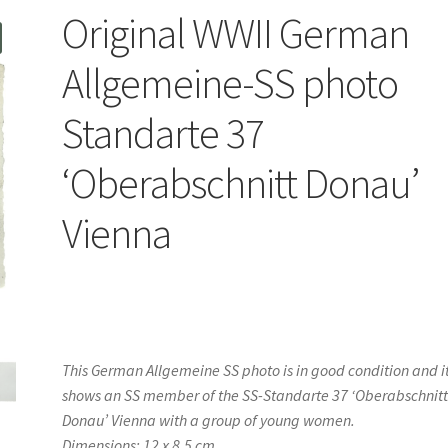
Original WWII German
Allgemeine-SS photo
Standarte 37
‘Oberabschnitt Donau’
Vienna
This German Allgemeine SS photo is in good condition and i
shows an SS member of the SS-Standarte 37 ‘Oberabschnit
Donau’ Vienna with a group of young women.
Dimensions: 12 x 8,5 cm.