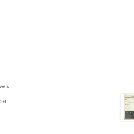
uwen.
ie!