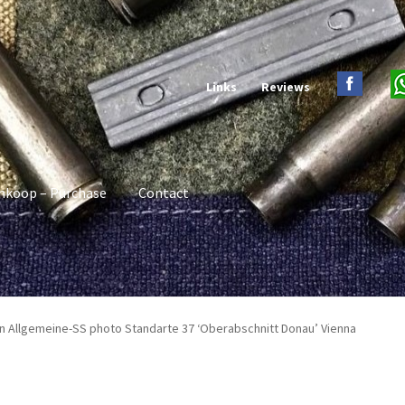
Links
Reviews
nkoop – Purchase
Contact
n Allgemeine-SS photo Standarte 37 ‘Oberabschnitt Donau’ Vienna