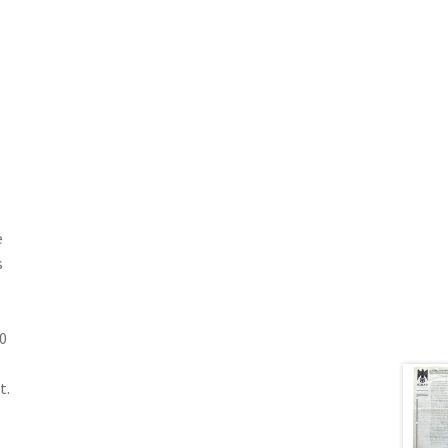
e
s
0
t.