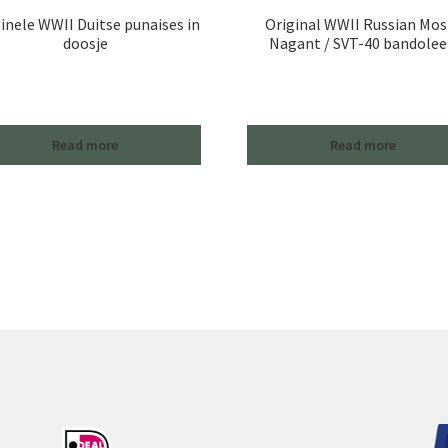
inele WWII Duitse punaises in
Original WWII Russian Mos
doosje
Nagant / SVT-40 bandole
Read more
Read more