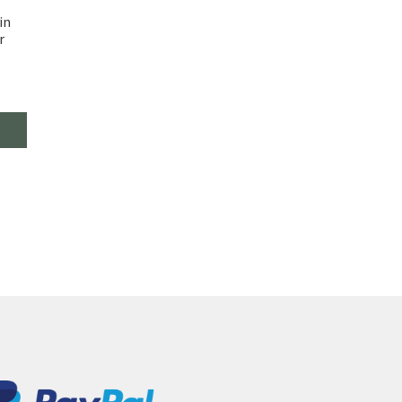
in
er