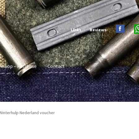
Links
Reviews
nkoop – Purchase
Contact
 Winterhulp Nederland voucher