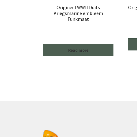
Origineel WWII Duits
Orig
Kriegsmarine embleem
Funkmaat
Read more