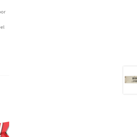
oor
eel