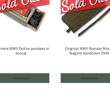
inele WWII Duitse punaises in
Original WWII Russian Mos
doosje
Nagant bandoleer 1944
Read more
Read more