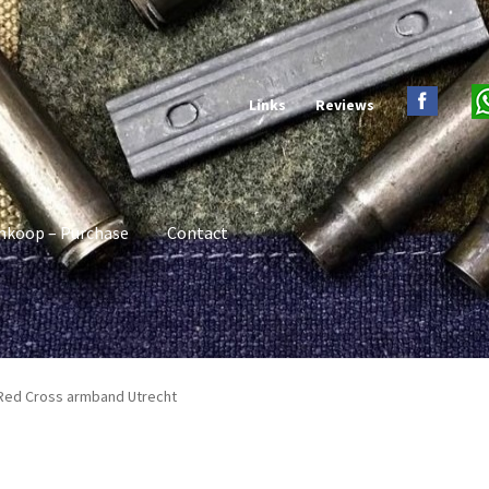
Links
Reviews
nkoop – Purchase
Contact
 Red Cross armband Utrecht