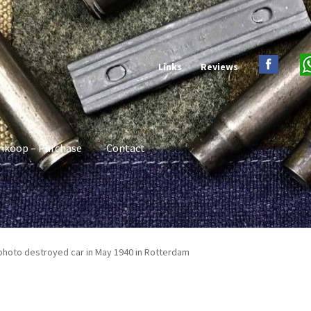
Links
Reviews
nkoop – Purchase
Contact
 photo destroyed car in May 1940 in Rotterdam