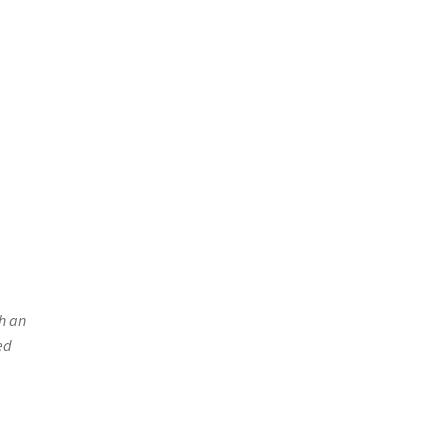
h an
ed