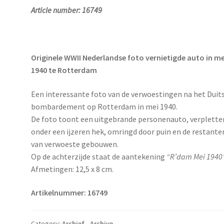
Article number: 16749
Originele WWII Nederlandse foto vernietigde auto in me
1940 te Rotterdam
Een interessante foto van de verwoestingen na het Duit
bombardement op Rotterdam in mei 1940.
De foto toont een uitgebrande personenauto, verplette
onder een ijzeren hek, omringd door puin en de restante
van verwoeste gebouwen.
Op de achterzijde staat de aantekening
“R’dam Mei 1940
Afmetingen: 12,5 x 8 cm.
Artikelnummer: 16749
Category:
Archief - Archive