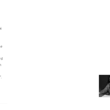
i
se
rd
n
”
.