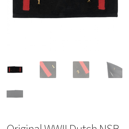
Original WWII Dutch NSB