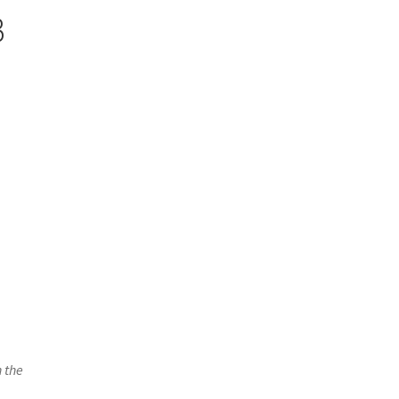
B
 the