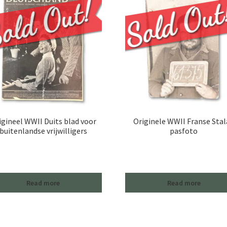
igineel WWII Duits blad voor
Originele WWII Franse Sta
buitenlandse vrijwilligers
pasfoto
Read more
Read more