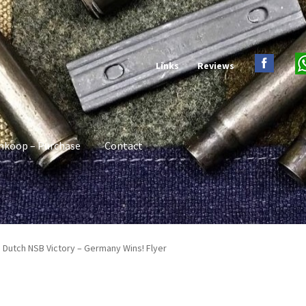
Links
Reviews
nkoop – Purchase
Contact
I Dutch NSB Victory – Germany Wins! Flyer