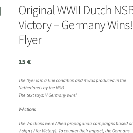
Original WWII Dutch NS
Victory – Germany Wins!
Flyer
15
€
The flyer is in a fine condition and it was produced in the
Netherlands by the NSB.
The text says: V Germany wins!
V-Actions
The V-actions were Allied propaganda campaigns based on
V-sign (V for Victory). To counter their impact, the Germans