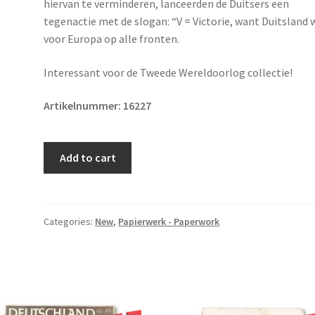
hiervan te verminderen, lanceerden de Duitsers een
tegenactie met de slogan: “V = Victorie, want Duitsland 
voor Europa op alle fronten.
Interessant voor de Tweede Wereldoorlog collectie!
Artikelnummer: 16227
Original
Add to cart
WWII
Dutch
NSB
Victory
Categories:
New
,
Papierwerk - Paperwork
–
Germany
Wins!
Flyer
quantity