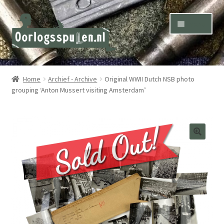
Skip
Skip
Menu
to
to
navigation
content
Winkel – Shop
Home
Archief - Archive
Original WWII Dutch NSB photo
grouping ‘Anton Mussert visiting Amsterdam’
Over ons – About us
Inkoop – Purchase
Contact
Terms & Conditions – Shipping & Delivery