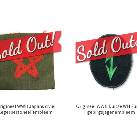
rigineel WWII Japans civiel
Origineel WWII Duitse WH Fu
legerpersoneel embleem
gebirgsjäger embleem