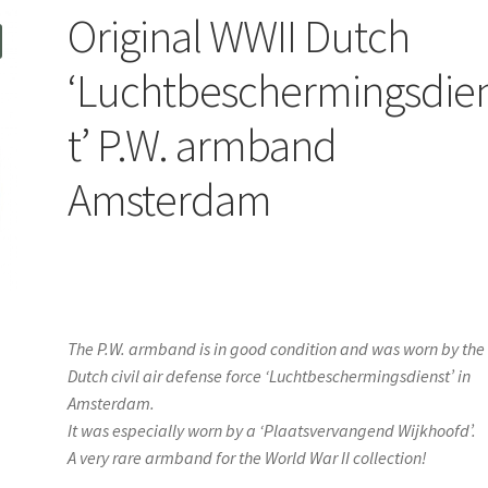
Original WWII Dutch
‘Luchtbeschermingsdie
t’ P.W. armband
Amsterdam
The P.W. armband is in good condition and was worn by the
Dutch civil air defense force ‘Luchtbeschermingsdienst’ in
Amsterdam.
It was especially worn by a ‘Plaatsvervangend Wijkhoofd’.
A very rare armband for the World War II collection!