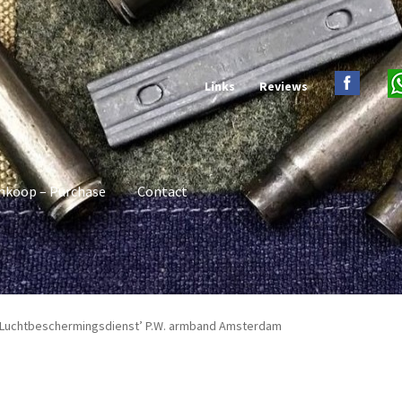
Links
Reviews
nkoop – Purchase
Contact
h ‘Luchtbeschermingsdienst’ P.W. armband Amsterdam