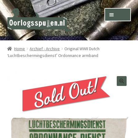
Skip
Skip
Menu
to
to
navigation
content
Winkel – Shop
Home
Archief - Archive
Original WWII Dutch
‘Luchtbeschermingsdienst’ Ordonnance armband
Over ons – About us
Inkoop – Purchase
Contact
Terms & Conditions – Shipping & Delivery