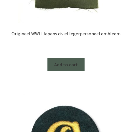
Origineel WWII Japans civiel legerpersoneel embleem
Add to cart