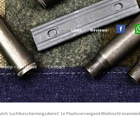
Links
Reviews
nkoop – Purchase
Contact
Dutch ‘Luchtbeschermingsdienst’ 1e Plaatsvervangend Blokhoofd enameled