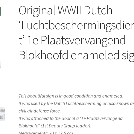
Original WWII Dutch
‘Luchtbeschermingsdie
t’ 1e Plaatsvervangend
Blokhoofd enameled si
This beautiful sign is in good condition and enameled.
It was used by the Dutch Luchtbescherming or also known a
civil air defense force.
It was attached to the door of a ‘1e Plaatsvervangend
Blokhoofd’ (1st Deputy Group leader).
Measurements: 30 x 12,5 cm.