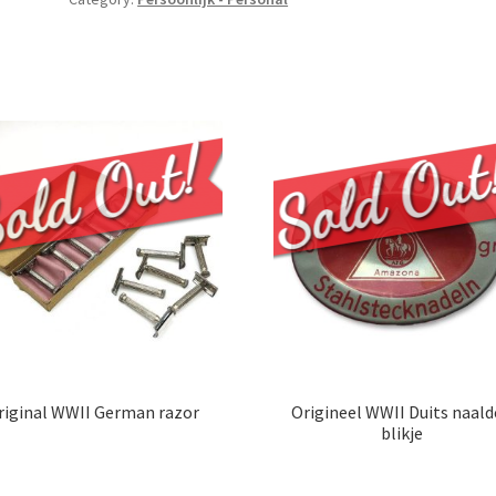
riginal WWII German razor
Origineel WWII Duits naal
blikje