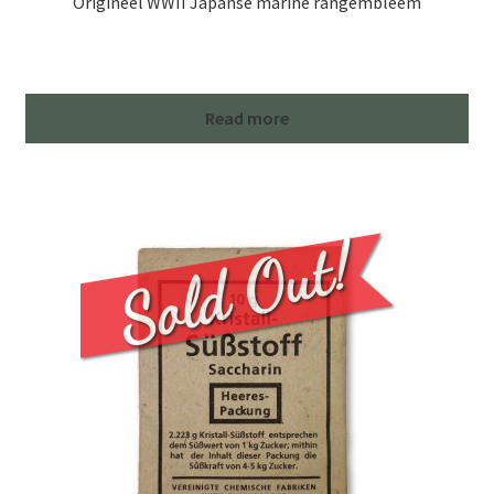
Origineel WWII Japanse marine rangembleem
Read more