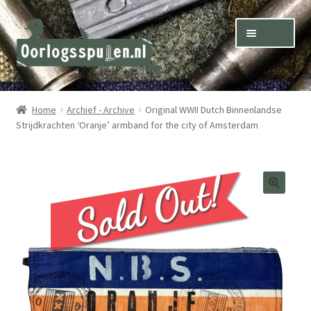
Skip
Skip
Menu
to
to
navigation
content
Winkel – Shop
Home
Archief - Archive
Original WWII Dutch Binnenlandse
Strijdkrachten ‘Oranje’ armband for the city of Amsterdam
Over ons – About us
Inkoop – Purchase
Contact
Terms & Conditions – Shipping & Delivery