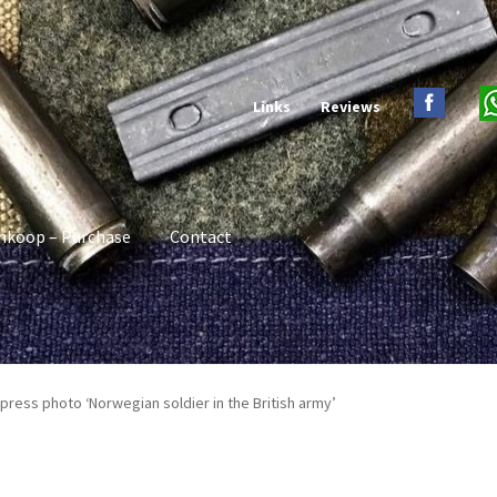
Links
Reviews
nkoop – Purchase
Contact
h press photo ‘Norwegian soldier in the British army’