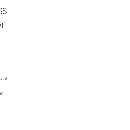
ss
r
t of
ar