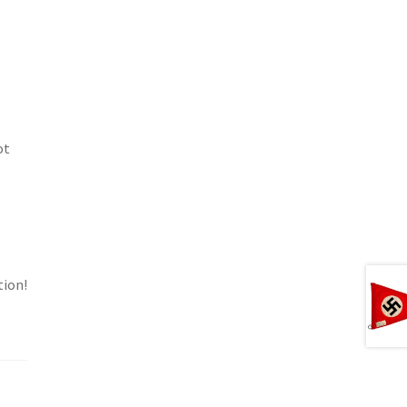
ot
tion!