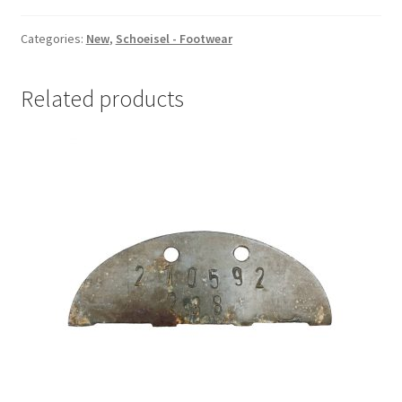
army
officers
Categories:
New
,
Schoeisel - Footwear
ankle
boots
Related products
quantity