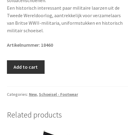
soldatenschoenen.
Een historisch interessant paar militaire laarzen uit de
Tweede Wereldoorlog, aantrekkelijk voor verzamelaars
van Britse WWII-militaria, uniformstukken en historisch
militair schoeisel.
Artikelnummer: 18460
Original
Add to cart
WWII
British
army
officer
Categories:
New
,
Schoeisel - Footwear
boots
1944
Related products
quantity