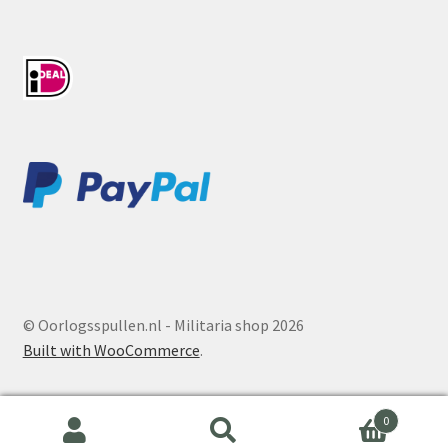
© Oorlogsspullen.nl - Militaria shop 2026
Built with WooCommerce
.
0
Search
Search