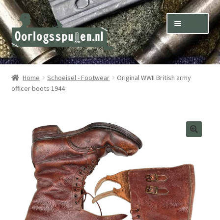
Skip
Skip
Menu
to
to
navigation
content
Winkel – Shop
Home
Schoeisel - Footwear
Original WWII British army
officer boots 1944
Over ons – About us
Inkoop – Purchase
Contact
Terms & Conditions – Shipping & Delivery