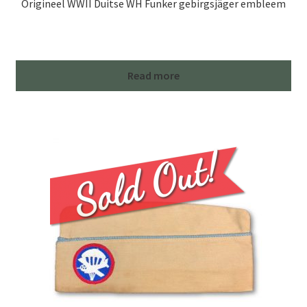
Origineel WWII Duitse WH Funker gebirgsjäger embleem
Read more