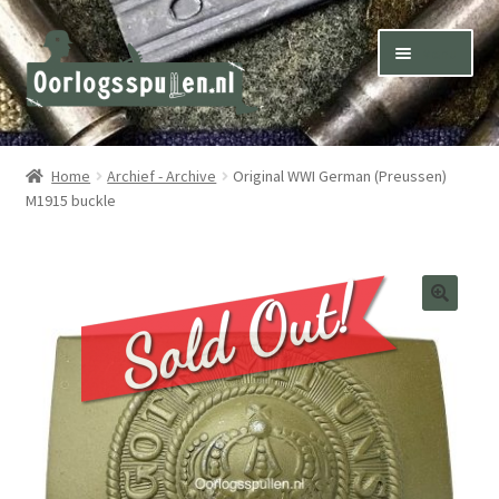
Skip
Skip
Menu
to
to
navigation
content
Winkel – Shop
Home
Archief - Archive
Original WWI German (Preussen)
M1915 buckle
Over ons – About us
Inkoop – Purchase
Contact
Terms & Conditions – Shipping & Delivery