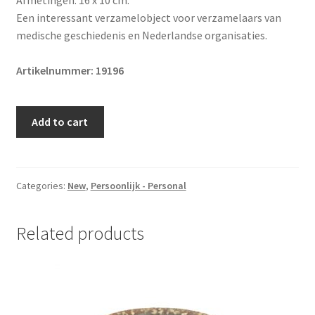
Een interessant verzamelobject voor verzamelaars van
medische geschiedenis en Nederlandse organisaties.
Artikelnummer: 19196
Original
Add to cart
Pre
1940
Dutch
Red
Categories:
New
,
Persoonlijk - Personal
Cross
enamel
Related products
sign
quantity