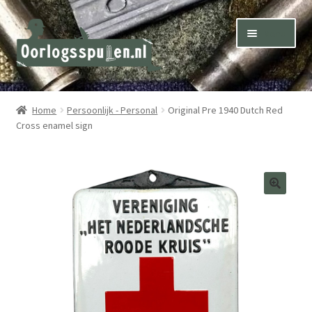
Skip
Skip
Menu
to
to
navigation
content
Winkel – Shop
Home
Persoonlijk - Personal
Original Pre 1940 Dutch Red
Cross enamel sign
Over ons – About us
Inkoop – Purchase
Contact
Terms & Conditions – Shipping & Delivery